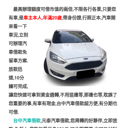
最高辦理額度可借市值的兩倍,不限各行各業,只要您
有車,是
車主本人,年滿20歲
,帶身份證,行照正本
,汽車開
來看一下
車況,立刻
可辦理汽
車借款免
留車方案.
放款迅
速,10分
鐘可完成,
讓您快速可拿到資金週轉,不用這邊等,那邊也等,耽誤了
您重要的事,有車有現金,台中汽車借款超方便,有分期也
可借.
台中汽車借款
,元泰汽車借款,您周轉的好夥伴,立即放