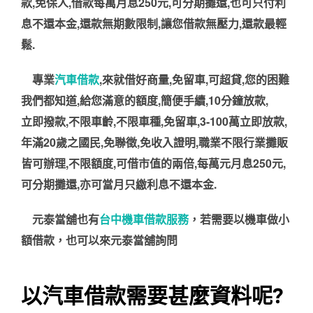
款,免保人,借款每萬月息250元,可分期攤還,也可只付利
息不還本金,還款無期數限制,讓您借款無壓力,還款最輕
鬆.
專業
汽車借款
,來就借好商量,免留車,可超貸,您的困難
我們都知道,給您滿意的額度,簡便手續,10分鐘放款,
立即撥款,不限車齡,不限車種,免留車,3-100萬立即放款,
年滿20歲之國民,免聯徵,免收入證明,職業不限行業攤販
皆可辦理,不限額度,可借市值的兩倍,每萬元月息250元,
可分期攤還,亦可當月只繳利息不還本金.
元泰當舖也有
台中機車借款服務
，若需要以機車做小
額借款，也可以來元泰當舖詢問
以汽車借款需要甚麼資料呢?