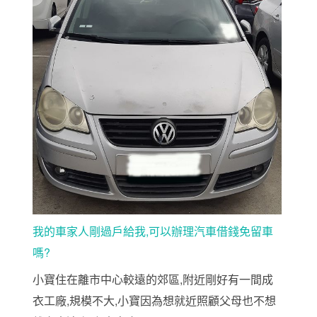
我的車家人剛過戶給我,可以辦理汽車借錢免留車
嗎?
小寶住在離市中心較遠的郊區,附近剛好有一間成
衣工廠,規模不大,小寶因為想就近照顧父母也不想