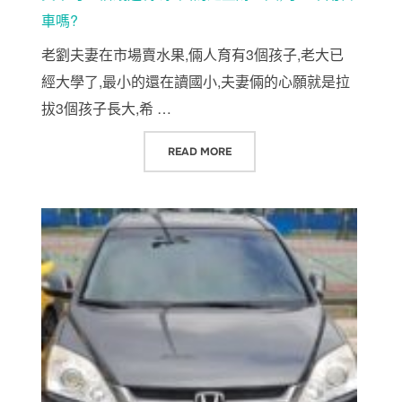
車嗎?
老劉夫妻在市場賣水果,倆人育有3個孩子,老大已
經大學了,最小的還在讀國小,夫妻倆的心願就是拉
拔3個孩子長大,希 …
“貨車可以借錢週轉嗎?因為是生財工
READ MORE