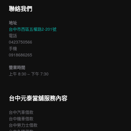
聯絡我們
地址
台中市西區五權路2-201號
電話
0423750566
手機
0918686265
營業時間
上午 8:30 – 下午 7:30
台中元泰當舖服務內容
台中汽車借款
台中機車借款
台中勞力士借款