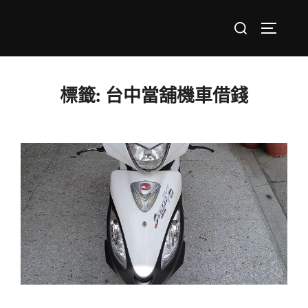
Skip
Search
to
TOGGLE 
for:
content
標籤:
台中當舖機車借錢