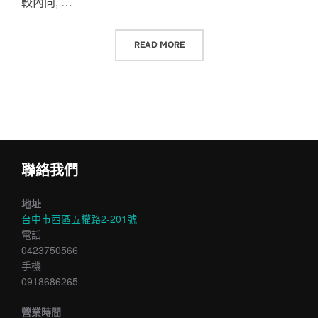
較內向, …
“工作要用到機車,機車借錢可以免留
READ MORE
聯絡我們
地址
台中市西區五權路2-201號
電話
0423750566
手機
0918686265
營業時間