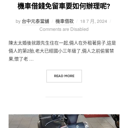
機車借錢免留車要如何辦理呢?
Posted
by
台中元泰當舖
機車借款
18 7 月, 2024
on
Comments are Disabled
陳太太婚後就跟先生住在一起,倆人在外租著房子,這是
倆人的第2胎,老大已經國小三年級了,倆人之前偷嘗禁
果,懷了老 …
“機車借錢免留車要如何辦理呢?”
READ MORE